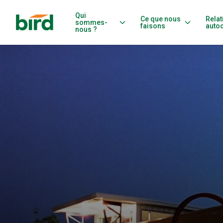
Qui
Ce que nous
Relat
sommes-
faisons
auto
nous ?