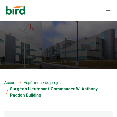
Surgeon Lieutenant-
Commander W.
Accueil
Expérience du projet
Anthony Paddon
Surgeon Lieutenant-Commander W. Anthony
Paddon Building
Building