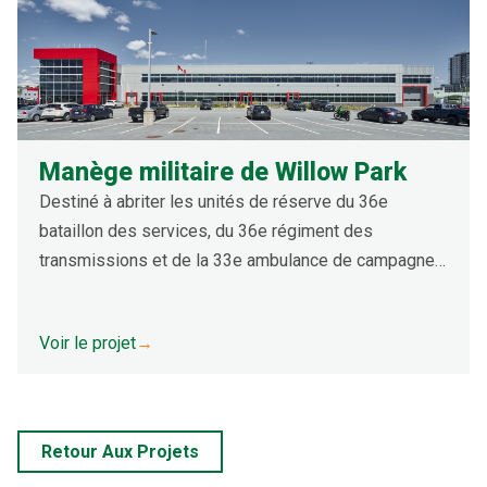
Manège militaire de Willow Park
Destiné à abriter les unités de réserve du 36e
bataillon des services, du 36e régiment des
transmissions et de la 33e ambulance de campagne,
des Princess Louise Fusiliers et des Halifax Rifles,
le manège militaire de Willow Park se compose d'un
Voir le projet
→
large éventail d'espaces, dont une salle d'exercices,
des salles de classe, des bureaux, des aires
d'entretien des véhicules, des simulateurs
d'entraînement, un entraîneur d'armes légères, un
Retour Aux Projets
entrepôt d'armes et des espaces de soutien