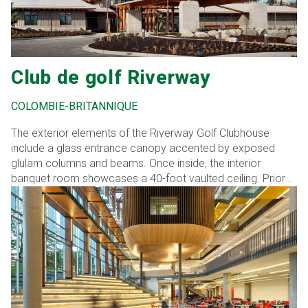
Club de golf Riverway
COLOMBIE-BRITANNIQUE
The exterior elements of the Riverway Golf Clubhouse
include a glass entrance canopy accented by exposed
glulam columns and beams. Once inside, the interior
banquet room showcases a 40-foot vaulted ceiling. Prior
to construction, Bird faced the challenge of coordinating
the tight fit of the complex geothermal, mechanical, and
electrical systems beneath the building. The […]