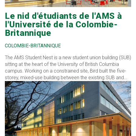
Le nid d'étudiants de l'AMS à
l'Université de la Colombie-
Britannique
COLOMBIE-BRITANNIQUE
The AMS Student Nest is a new student union building (SUB)
sitting at the heart of the University of British Columbia
campus. Working on a constrained site, Bird built the five-
storey, mixed-use building between the existing SUB and
the new alumni building while ensuring all deliveries were
handled on a just-in-time basis. The LEED®registered
Platinum […]