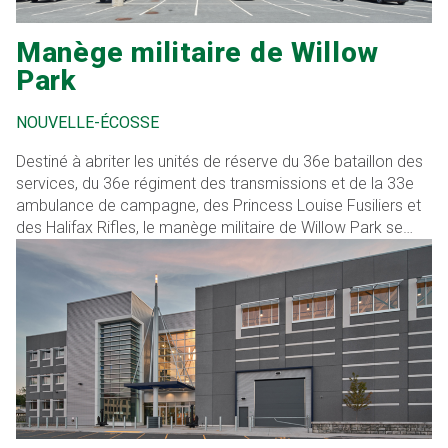
Manège militaire de Willow
Park
NOUVELLE-ÉCOSSE
Destiné à abriter les unités de réserve du 36e bataillon des
services, du 36e régiment des transmissions et de la 33e
ambulance de campagne, des Princess Louise Fusiliers et
des Halifax Rifles, le manège militaire de Willow Park se
compose d'un large éventail d'espaces, dont une salle
d'exercices, des salles de classe, des bureaux, des aires
d'entretien des véhicules, des simulateurs d'entraînement,
un entraîneur d'armes légères, un entrepôt d'armes et des
espaces de soutien connexes.