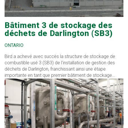
Bâtiment 3 de stockage des
déchets de Darlington (SB3)
ONTARIO
Bird a achevé avec succès la structure de stockage de
combustible usé 3 (SB3) de l'installation de gestion des
déchets de Darlington, franchissant ainsi une étape
importante en tant que premier bâtiment de stockage
nucléaire d'OPG construit selon les normes ISO 9001. Cette
transition des anciennes normes N299 pour le stockage du
combustible usé a permis de réaliser des économies
notables en termes de coûts et de délais, sans
compromettre la qualité.