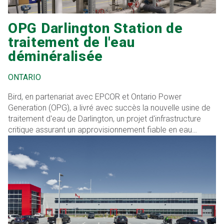
OPG Darlington Station de
traitement de l'eau
déminéralisée
ONTARIO
Bird, en partenariat avec EPCOR et Ontario Power
Generation (OPG), a livré avec succès la nouvelle usine de
traitement d'eau de Darlington, un projet d'infrastructure
critique assurant un approvisionnement fiable en eau
déminéralisée de qualité pharmaceutique aux systèmes de
vapeur nucléaire d'OPG pour les 30 prochaines années.
Cette installation de 2 800 m2, située sur le site sécurisé de
la centrale nucléaire de Darlington, a été stratégiquement
conçue et construite en dehors de la zone protégée, ce qui
a permis aux opérations de se poursuivre sans interruption
dans la centrale existante.