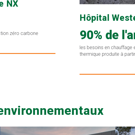
ge NX
Hôpital West
90% de l'
ction zéro carbone
les besoins en chauffage e
thermique produite à part
t environnementaux