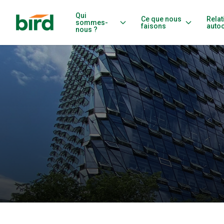
Qui
Ce que nous
Relat
sommes-
faisons
auto
nous ?
Rénovations énergé