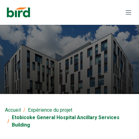
Etobicoke General
Hospital Ancillary
Accueil
Expérience du projet
Services Building
Etobicoke General Hospital Ancillary Services
Building