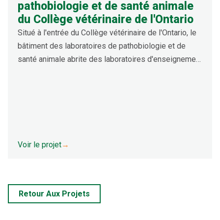
pathobiologie et de santé animale
du Collège vétérinaire de l'Ontario
Situé à l'entrée du Collège vétérinaire de l'Ontario, le
bâtiment des laboratoires de pathobiologie et de
santé animale abrite des laboratoires d'enseignement
et des salles de conférence. La structure en béton de
quatre étages et l'attique mécanique sont recouverts
de panneaux en aluminium anodisé, d'un mur-rideau et
d'un placage de briques.
Voir le projet
→
Retour Aux Projets