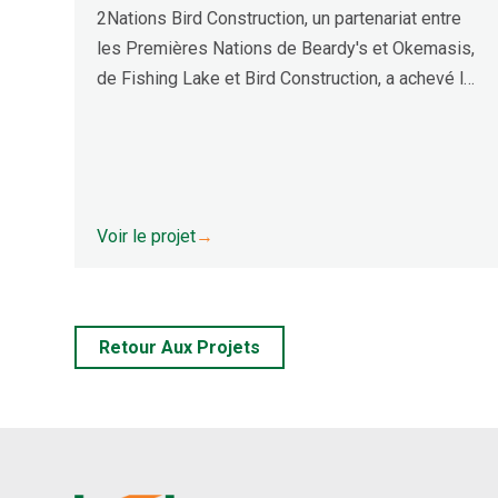
2Nations Bird Construction, un partenariat entre
les Premières Nations de Beardy's et Okemasis,
de Fishing Lake et Bird Construction, a achevé la
construction d'un système de résidus fins et des
fossés d'interception associés.
Voir le projet
→
Retour Aux Projets