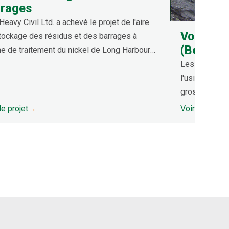
rrages
Heavy Civil Ltd. a achevé le projet de l'aire
Voisey's
tockage des résidus et des barrages à
(Béton à 
ine de traitement du nickel de Long Harbour
ale, qui comprenait trois barrages en remblai
Les travaux c
bant l'aire de stockage des résidus.
l'usine, le b
grossier, le c
complexe d'hé
le projet
→
Voir le projet
stockage sur 
site portuaire