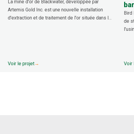
La mine d'or de Blackwater, développée par
ba
Artemis Gold Inc. est une nouvelle installation
Bird 
d'extraction et de traitement de l'or située dans le
de s
centre de la Colombie-Britannique. La concession
l'us
aurifère de Blackwater contient 334 millions de
de V
tonnes de ressources aurifères, comprenant à la
enro
fois du minerai à faible teneur et du minerai à
haute teneur.
Voir le projet
→
Voir 