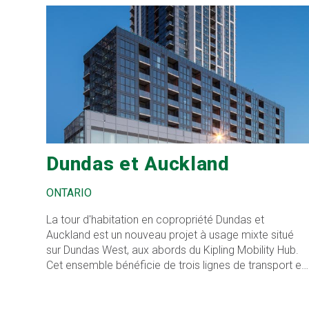
Dundas et Auckland
ONTARIO
La tour d'habitation en copropriété Dundas et
Auckland est un nouveau projet à usage mixte situé
sur Dundas West, aux abords du Kipling Mobility Hub.
Cet ensemble bénéficie de trois lignes de transport en
commun de niveau supérieur, dont le métro Bloor-
Danforth de la TTC, GO Transit et MiWay de