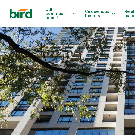
Qui
Ce que nous
Relat
sommes-
faisons
auto
nous ?