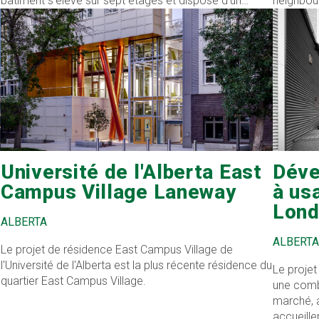
bâtiment s'élève sur sept étages et dispose d'un
neighbou
niveau de parking en surface et de deux niveaux de
parking souterrain.
Université de l'Alberta East
Déve
Campus Village Laneway
à us
Lond
ALBERTA
ALBERTA
Le projet de résidence East Campus Village de
l'Université de l'Alberta est la plus récente résidence du
Le proje
quartier East Campus Village.
une comb
marché, 
accueille