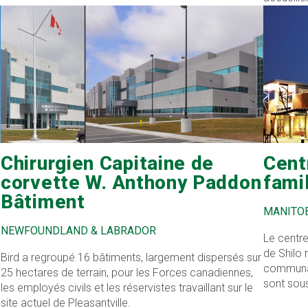
commerci
Chirurgien Capitaine de
Cent
corvette W. Anthony Paddon
fami
Bâtiment
MANITO
NEWFOUNDLAND & LABRADOR
Le centre
de Shilo 
Bird a regroupé 16 bâtiments, largement dispersés sur
communau
25 hectares de terrain, pour les Forces canadiennes,
sont sou
les employés civils et les réservistes travaillant sur le
site actuel de Pleasantville.