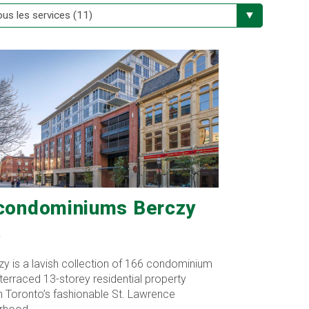
condominiums Berczy
O
y is a lavish collection of 166 condominium
a terraced 13-storey residential property
n Toronto’s fashionable St. Lawrence