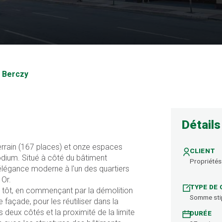
Berczy
 Berczy
Détails
errain (167 places) et onze espaces
CLIENT
dium. Situé à côté du bâtiment
Propriétés
'élégance moderne à l'un des quartiers
 Or.
TYPE DE
 tôt, en commençant par la démolition
Somme sti
 façade, pour les réutiliser dans la
 deux côtés et la proximité de la limite
DURÉE