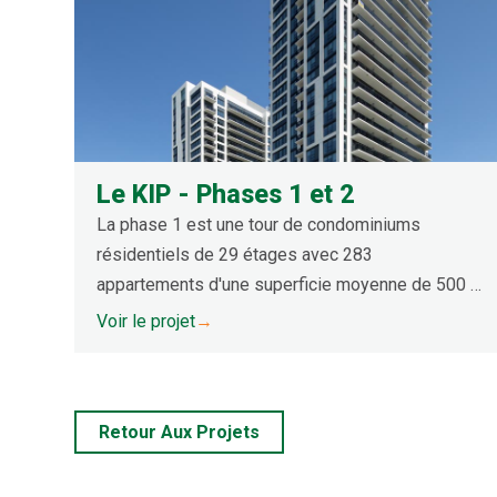
Le KIP - Phases 1 et 2
La phase 1 est une tour de condominiums
résidentiels de 29 étages avec 283
appartements d'une superficie moyenne de 500 à
900 pieds carrés. La phase 2 comprend des
Voir le projet
→
équipements similaires à ceux de la phase 1. Les
deux tours sont des structures en béton avec une
façade en béton préfabriqué et des panneaux de
Retour Aux Projets
maçonnerie préfabriqués avec des fenêtres
allant du sol au plafond.