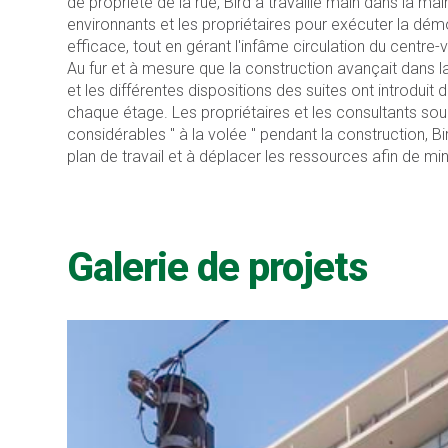
de propriété de la rue, Bird a travaillé main dans la m
environnants et les propriétaires pour exécuter la dé
efficace, tout en gérant l'infâme circulation du centre-
Au fur et à mesure que la construction avançait dans l
et les différentes dispositions des suites ont introdui
chaque étage. Les propriétaires et les consultants s
considérables " à la volée " pendant la construction, Bi
plan de travail et à déplacer les ressources afin de mini
Galerie de projets