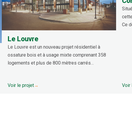
Co
Situé
cett
Ce d
pour
Le Louvre
cond
Le Louvre est un nouveau projet résidentiel à
empl
ossature bois et à usage mixte comprenant 358
logements et plus de 800 mètres carrés
d'espace commercial. Le bâtiment s'élève sur
sept étages et dispose d'un niveau de parking en
Voir le projet
→
Voir 
surface et de deux niveaux de parking souterrain.