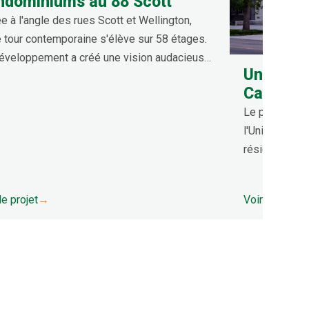
ndominiums au 88 Scott
e à l'angle des rues Scott et Wellington,
e tour contemporaine s'élève sur 58 étages.
éveloppement a créé une vision audacieuse
Universit
 un nouveau point de repère exceptionnel de
Campus 
ominiums dans l'un des meilleurs
Le projet de 
acements du centre-ville.
l'Université d
résidence du 
le projet
→
Voir le projet