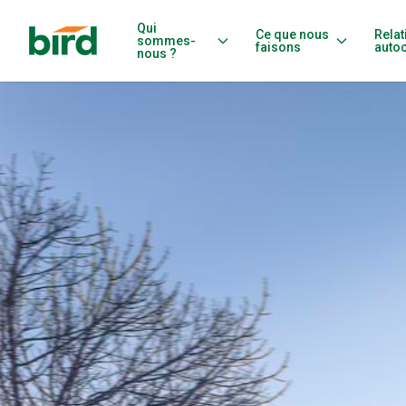
Qui
Ce que nous
Relat
sommes-
faisons
auto
nous ?