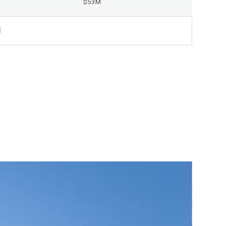
$53M
l