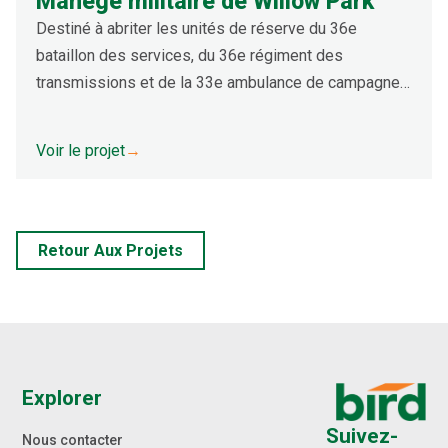
Manège militaire de Willow Park
Destiné à abriter les unités de réserve du 36e
bataillon des services, du 36e régiment des
transmissions et de la 33e ambulance de campagne,
des Princess Louise Fusiliers et des Halifax Rifles,
le manège militaire de Willow Park se compose d'un
Voir le projet
→
large éventail d'espaces, dont une salle d'exercices,
des salles de classe, des bureaux, des aires
d'entretien des véhicules, des simulateurs
d'entraînement, un entraîneur d'armes légères, un
Retour Aux Projets
entrepôt d'armes et des espaces de soutien
connexes.
Explorer
Suivez-
Nous contacter